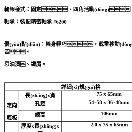
輪架樣式：固定、四角活動(dòng)
軸承：裝配精密軸承 #6200
優(yōu)點(diǎn)：輪身輕巧，載重移動(d
音。
忌油漬、鐵屑。
詳細(xì)規(guī)格
75 x 65mm
長(zhǎng)
x
寬
54~58 x 36~48mm
孔距
定向
106mm
總高
底板
2.0 x 75 x 65mm
厚度
x
長(zhǎng)
x