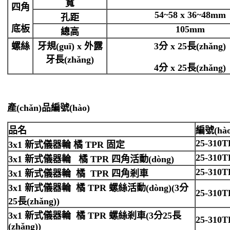
寬
四角
54~58 x 36~48mm
孔距
底板
105mm
總高
螺絲
牙規(guī)
x
外露
3
分
x 25
長(zhǎng)
牙長(zhǎng)
4
分
x 25
長(zhǎng)
產(chǎn)品編號(hào)
品名
編號(hào
25-310
3x1 新式
儀器輪 橘
TPR
固定
25-310
3x1 新式
儀器輪 橘
TPR
四角活動(dòng)
25-310
3x1 新式
儀器輪 橘
TPR
四角剎車
3x1 新式
儀器輪 橘
TPR
螺絲活動(dòng)
(3
分
25-310
25
長(zhǎng)
)
3x1 新式
儀器輪 橘
TPR
螺絲剎車
(3
分
25
長
25-310
(zhǎng)
)