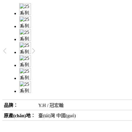
品牌︰
Y.H / 冠宏輪
原產(chǎn)地︰
臺(tái)灣 中國(guó)