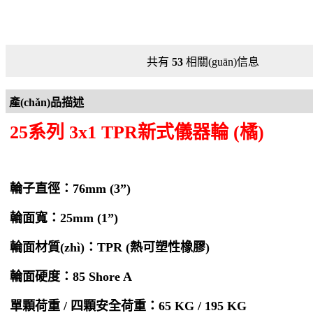
共有
53
相關(guān)信息
產(chǎn)品描述
25系列 3x1 TPR新式儀器輪 (橘)
輪子直徑：76mm (3”)
輪面寬：25mm (1”)
輪面材質(zhì)：TPR (熱可塑性橡膠)
輪面硬度：85 Shore A
單顆荷重 / 四顆安全荷重：65 KG / 195 KG