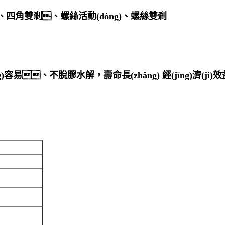
、四角雙剎、螺絲活動(dòng)、螺絲雙剎
òng)容易、不脫膠水解，壽命長(zhǎng) 經(jīng