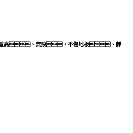
)濟(jì)效益高、無痕，不傷地板、靜